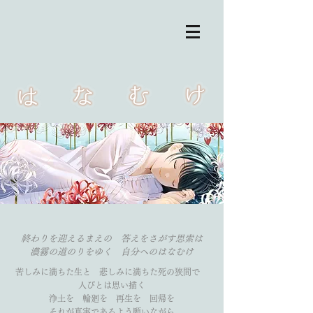
終わりを迎えるまえの 答えをさがす思索は
​濃霧の道のりをゆく 自分へのはなむけ
苦しみに満ちた生と 悲しみに満ちた死の狭間で
人びとは思い描く
浄土を 輪廻を 再生を 回帰を
それが真実であるよう願いながら