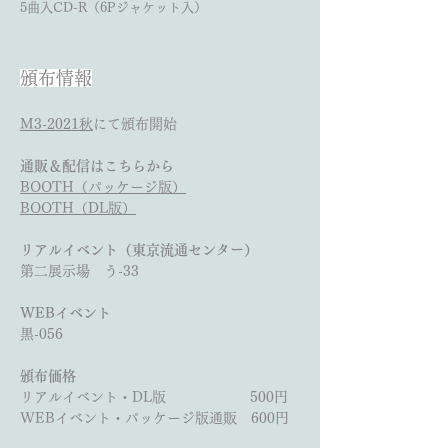
5曲入CD-R（6Pジャケット入）
頒布情報
M3-2021秋
にて頒布開始
通販＆配信はこちらから
BOOTH（パッケージ版）
BOOTH（DL版）
リアルイベント（東京流通センター）
第二展示場 う-33
WEBイベント
黒-056
頒布価格
リアルイベント・DL版 500円
WEBイベント・パッケージ版通販 600円