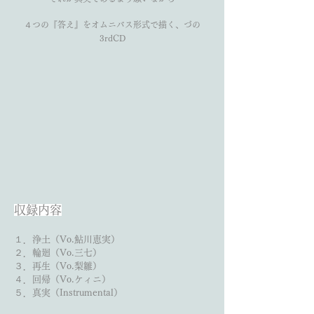
４つの『答え』を​オムニバス形式で描く、づの
3rdCD
収録内容
１．浄土（Vo.鮎川恵実）
２．輪廻（Vo.三七）
３．再生（Vo.梨雛）
４．回帰（Vo.ケィニ）
５．真実（Instrumental）